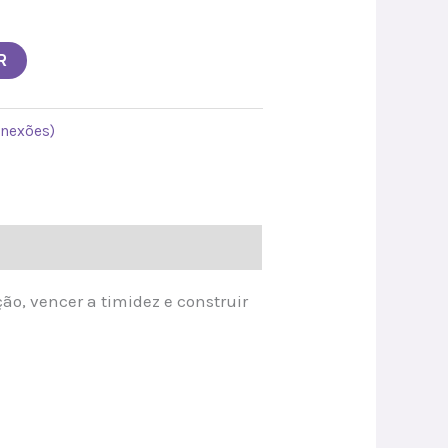
R
onexões)
ção, vencer a timidez e construir