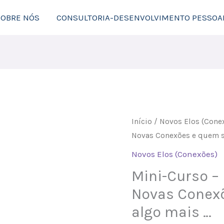
SOBRE NÓS
CONSULTORIA-DESENVOLVIMENTO PESSOA
Quantidade
Início
/
Novos Elos (Cone
de
Novas Conexões e quem s
Mini-
Novos Elos (Conexões)
Curso
Mini-Curso – 
-
Novas Conex
Desafio
5
algo mais …
dias,