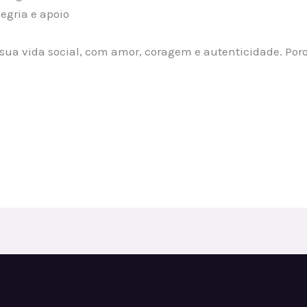
legria e apoio
r sua vida social, com amor, coragem e autenticidade. Po
.