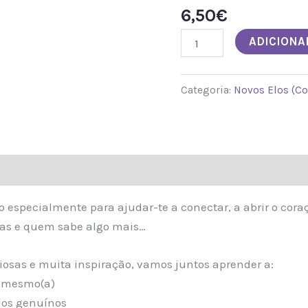
Novas
6,50
€
Conexões
ADICIONA
e
quem
sabe
Categoria:
Novos Elos (C
algo
mais
...
do especialmente para ajudar-te a conectar, a abrir o cora
ras e quem sabe algo mais…
liosas e muita inspiração, vamos juntos aprender a:
i mesmo(a)
ulos genuínos